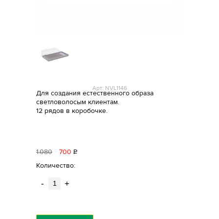
Арт: NVL1146
Для создания естественного образа
светловолосым клиентам.
12 рядов в коробочке.
1
080
700
Р
уб.
Количество:
-
+