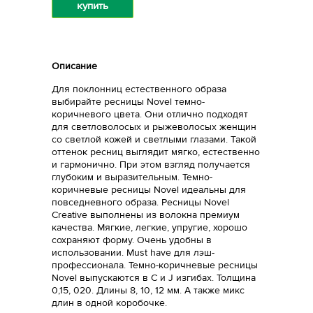
купить
Описание
Для поклонниц естественного образа
выбирайте ресницы Novel темно-
коричневого цвета. Они отлично подходят
для светловолосых и рыжеволосых женщин
со светлой кожей и светлыми глазами. Такой
оттенок ресниц выглядит мягко, естественно
и гармонично. При этом взгляд получается
глубоким и выразительным. Темно-
коричневые ресницы Novel идеальны для
повседневного образа. Ресницы Novel
Creative выполнены из волокна премиум
качества. Мягкие, легкие, упругие, хорошо
сохраняют форму. Очень удобны в
использовании. Must have для лэш-
профессионала. Темно-коричневые ресницы
Novel выпускаются в С и J изгибах. Толщина
0,15, 020. Длины 8, 10, 12 мм. А также микс
длин в одной коробочке.