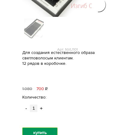
Арт: NVL1101
Для создания естественного образа
светловолосым клиентам.
12 рядов в коробочке.
1
080
700
Р
уб.
Количество:
-
+
купить