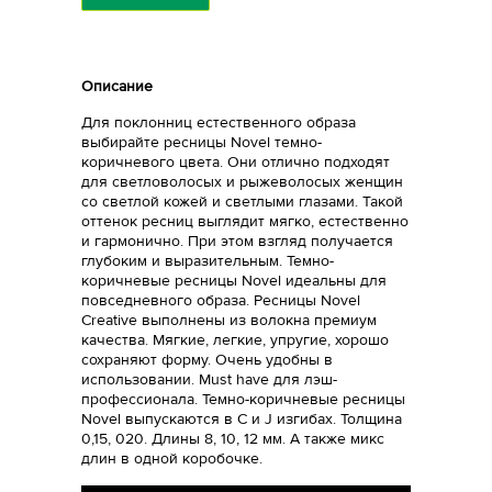
Описание
Для поклонниц естественного образа
выбирайте ресницы Novel темно-
коричневого цвета. Они отлично подходят
для светловолосых и рыжеволосых женщин
со светлой кожей и светлыми глазами. Такой
оттенок ресниц выглядит мягко, естественно
и гармонично. При этом взгляд получается
глубоким и выразительным. Темно-
коричневые ресницы Novel идеальны для
повседневного образа. Ресницы Novel
Creative выполнены из волокна премиум
качества. Мягкие, легкие, упругие, хорошо
сохраняют форму. Очень удобны в
использовании. Must have для лэш-
профессионала. Темно-коричневые ресницы
Novel выпускаются в С и J изгибах. Толщина
0,15, 020. Длины 8, 10, 12 мм. А также микс
длин в одной коробочке.