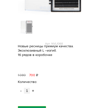
Арт: NVL1068
Новые ресницы премиум качества.
Эксклюзивный L –изгиб.
16 рядов в коробочке
1
080
700
Р
уб.
Количество:
-
+