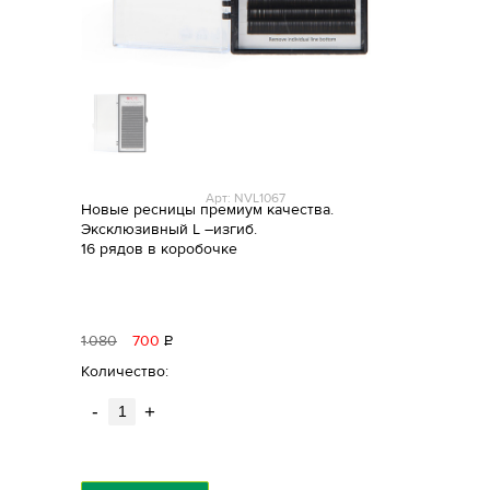
Арт: NVL1067
Новые ресницы премиум качества.
Эксклюзивный L –изгиб.
16 рядов в коробочке
1
080
700
Р
уб.
Количество:
-
+