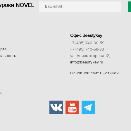
уроки NOVEL
Офис BeautyKey
+7 (495) 740-30-59
рта
+7 (495) 740-59-33
альность
ул. Авиамоторная 12,
info@beautykey.ru
Основной сайт БьютиКей
ы.