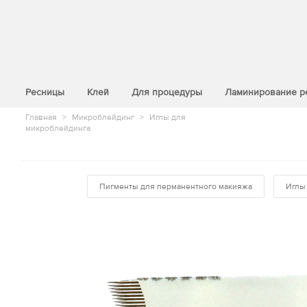
>
Ресницы
Клей
Для процедуры
Ламинирование р
Главная
>
Микроблейдинг
>
Иглы для
микроблейдинга
Пигменты для перманентного макияжа
Иглы