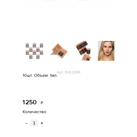
Арт: NVL2595
10шт. Объем: 1мл.
1
250
Р
уб.
Количество:
-
+