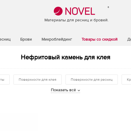
®
Материалы для ресниц и бровей.
есниц
Брови
Микроблейдинг
Товары со скидкой
Д
Нефритовый камень для клея
нты
Поверхности для клея
Поверхности для ресниц
Кр
Показать всё
ы
Тренинг-материалы
Кисти
Кейсы
Рекламные