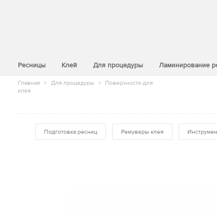
>
Ресницы
Клей
Для процедуры
Ламинирование р
Главная
>
Для процедуры
>
Поверхности для
клея
Подготовка ресниц
Ремуверы клея
Инструме
Аксессуар