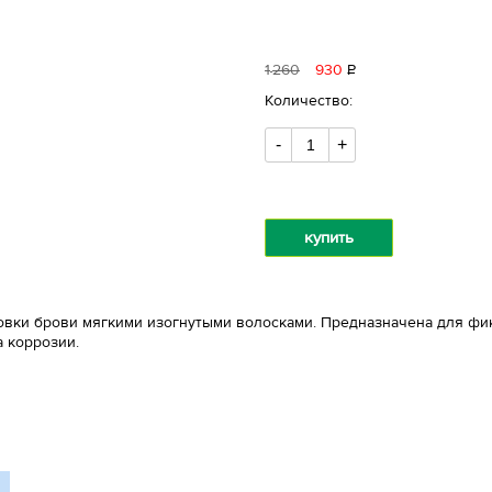
1
260
930
Р
уб.
Количество:
-
+
купить
вки брови мягкими изогнутыми волосками. Предназначена для фик
а коррозии.