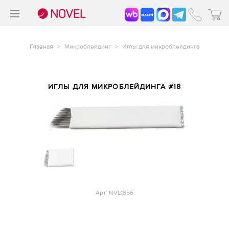
>
®
Главная
>
Микроблейдинг
>
Иглы для микроблейдинга
ИГЛЫ ДЛЯ МИКРОБЛЕЙДИНГА #18
Арт: NVL1656