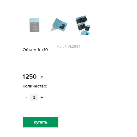
Арт: NVL2564
Объем 1г.х10.
1
250
Р
уб.
Количество:
-
+
купить