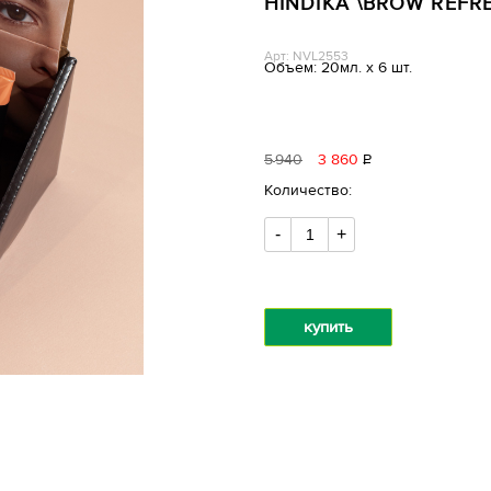
HINDIKA \BROW REFR
Арт: NVL2553
Объем: 20мл. х 6 шт.
5
940
3 860
Р
уб.
Количество:
-
+
купить