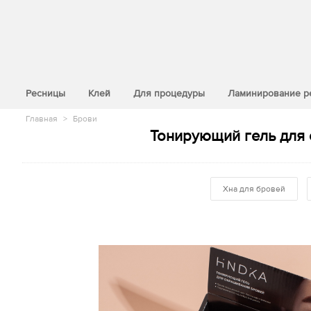
>
Ресницы
Клей
Для процедуры
Ламинирование р
Главная
>
Брови
Тонирующий гель для о
Хна для бровей