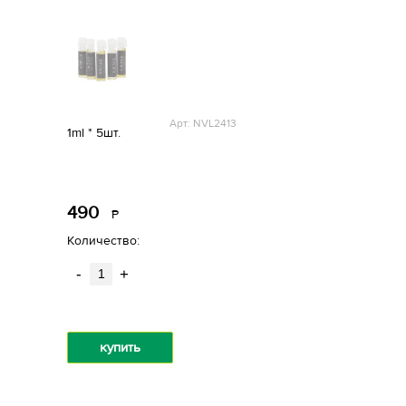
Арт: NVL2413
1ml * 5шт.
490
Р
уб.
Количество:
-
+
купить