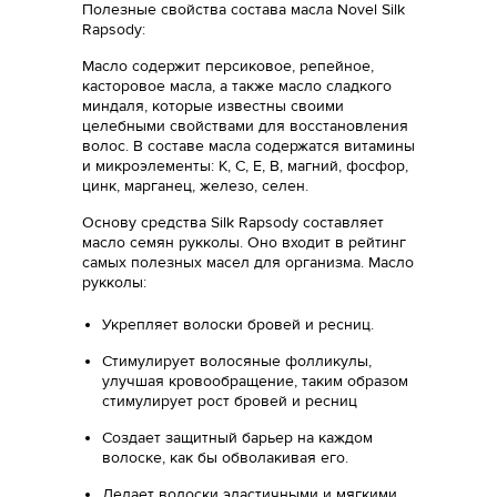
Полезные свойства состава масла Novel Silk
Rapsody:
Масло содержит персиковое, репейное,
касторовое масла, а также масло сладкого
миндаля, которые известны своими
целебными свойствами для восстановления
волос. В составе масла содержатся витамины
и микроэлементы: К, С, Е, В, магний, фосфор,
цинк, марганец, железо, селен.
Основу средства Silk Rapsody составляет
масло семян рукколы. Оно входит в рейтинг
самых полезных масел для организма. Масло
рукколы:
Укрепляет волоски бровей и ресниц.
Стимулирует волосяные фолликулы,
улучшая кровообращение, таким образом
стимулирует рост бровей и ресниц
Создает защитный барьер на каждом
волоске, как бы обволакивая его.
Делает волоски эластичными и мягкими.