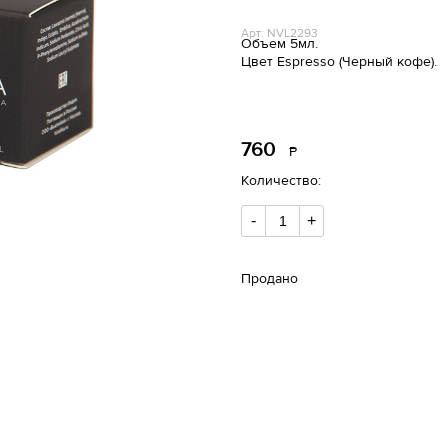
Арт: NVL2293
Объем 5мл.
Цвет Espresso (Черный кофе).
760
Р
уб.
Количество:
-
+
Продано