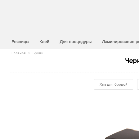
>
Ресницы
Клей
Для процедуры
Ламинирование р
Главная
>
Брови
Чер
Хна для бровей