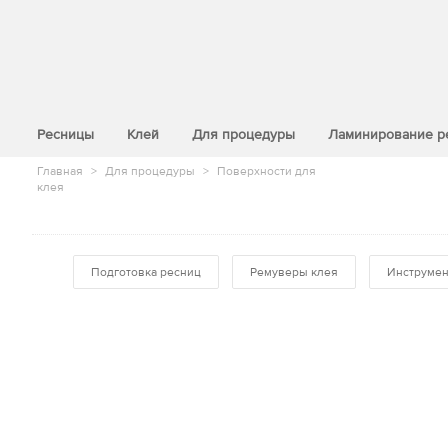
>
Ресницы
Клей
Для процедуры
Ламинирование р
Главная
>
Для процедуры
>
Поверхности для
клея
Подготовка ресниц
Ремуверы клея
Инструме
Аксессуар