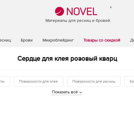
®
Материалы для ресниц и бровей.
есниц
Брови
Микроблейдинг
Товары со скидкой
Д
Сердце для клея розовый кварц
нты
Поверхности для клея
Поверхности для ресниц
Кр
Показать всё
ы
Тренинг-материалы
Кисти
Кейсы
Рекламные