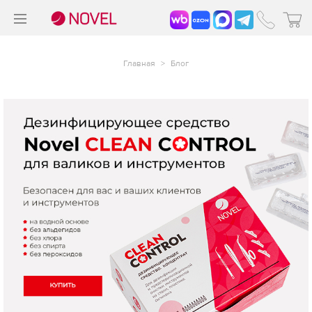
>
®
Главная
>
Блог