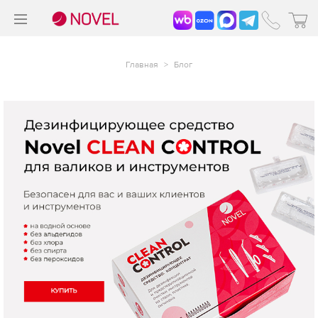
>
®
Главная
>
Блог